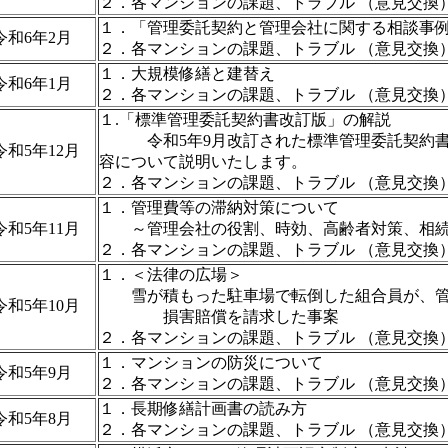
２．各マンションの課題、トラブル （意見交換
１．「管理委託契約と管理会社に関する相談事
令和6年2月
２．各マンションの課題、トラブル （意見交換
１．大規模修繕と建替え
令和6年1月
２．各マンションの課題、トラブル （意見交換
１.「標準管理委託契約書改訂版」の解説
令和5年9月改訂された標準管理委託契約書
令和5年12月
容について説明いたします。
２．各マンションの課題、トラブル （意見交換
１．管理費等の滞納対策について
令和5年11月
～管理会社の役割、時効、高齢者対策、相続
２．各マンションの課題、トラブル （意見交換
１．＜法律の広場＞
雪が積もった駐車場で転倒した組合員が、管
令和5年10月
損害賠償を請求した事案
２．各マンションの課題、トラブル （意見交換
１．マンションの防災について
令和5年9月
２．各マンションの課題、トラブル （意見交換
１．長期修繕計画書の読み方
令和5年8月
２．各マンションの課題、トラブル （意見交換