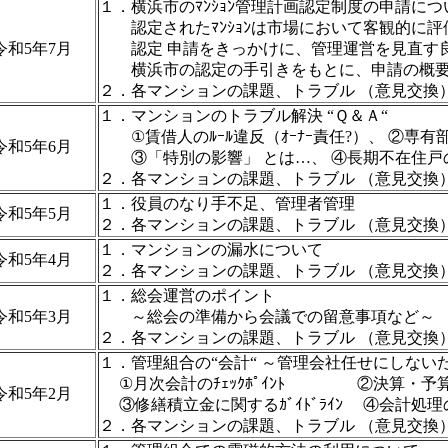
１．横浜市のﾏﾝｼｮﾝ管理計画認定制度の申請に
認定されたﾏﾝｼｮﾝは市場において客観的に
令和5年7月
認定 申請をきっかけに、管理運営を見直す
横浜市の認定の手引きをもとに、申請の概要
２．各マンションの課題、トラブル （意見交換
１．マンションのトラブル解決 “Ｑ＆Ａ“
①賃借人のﾙｰﾙ違反（ｵｰﾅｰ責任?）、 ②専有
令和5年6月
③「特別の影響」 とは…、 ④長期不在住戸
２．各マンションの課題、トラブル （意見交換
１．役員のなり手不足、管理者管理
令和5年5月
２．各マンションの課題、トラブル （意見交換
１．マンションの漏水について
令和5年4月
２．各マンションの課題、トラブル （意見交換
１．総会運営のポイント
令和5年3月
～総会の準備から会議での留意事項など～
２．各マンションの課題、トラブル （意見交換
１．管理組合の“会計“ ～管理会社任せにしない
①月次会計のﾁｪｯｸﾎﾟｲﾝﾄ ②決算・予
令和5年2月
③修繕積立金に関するｶﾞｲﾄﾞﾗｲﾝ ④会計処理
２．各マンションの課題、トラブル （意見交換