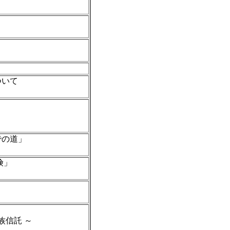
）
）
）
ついて
）
）
での道」
）
険」
）
）
託 ～