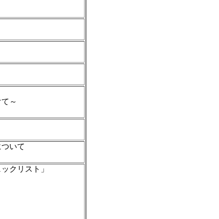
）
）
）
）
けて～
）
）
について
）
ェックリスト」