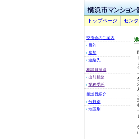
トップページ
センタ
交流会のご案内
港
目的
参加
連絡先
相談員派遣
出前相談
業務受託
相談員紹介
分野別
地区別