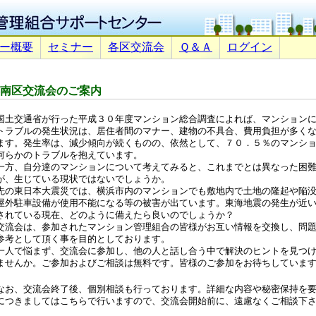
ー概要
セミナー
各区交流会
Ｑ＆Ａ
ログイン
南区交流会のご案内
国土交通省が行った平成３０年度マンション総合調査によれば、マンション
トラブルの発生状況は、居住者間のマナー、建物の不具合、費用負担が多く
ます。発生率は、減少傾向が続くものの、依然として、７０．５％のマンシ
何らかのトラブルを抱えています。
一方、自分達のマンションについて考えてみると、これまでとは異なった困
が、生じている現状ではないでしょうか。
先の東日本大震災では、横浜市内のマンションでも敷地内で土地の隆起や陥
屋外駐車設備が使用不能になる等の被害が出ています。東海地震の発生が近
されている現在、どのように備えたら良いのでしょうか？
交流会は、参加されたマンション管理組合の皆様がお互い情報を交換し、問
参考として頂く事を目的としております。
一人で悩まず、交流会に参加し、他の人と話し合う中で解決のヒントを見つ
ませんか。ご参加およびご相談は無料です。皆様のご参加をお待ちしていま
なお、交流会終了後、個別相談も行っております。詳細な内容や秘密保持を
につきましてはこちらで行いますので、交流会開始前に、遠慮なくご相談下