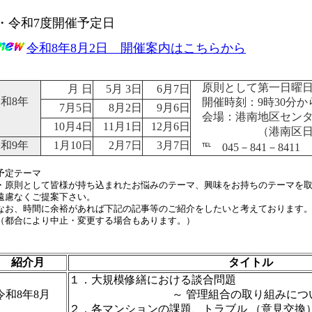
・令和7度開催予定日
令和8年8月2日 開催案内はこちらから
原則として第一日曜日
月 日
5月 3日
6月7日
和8年
開催時刻：9時30分から
7月5日
8月2日
9月6日
会場：港南地区セン
10月4日
11月1日
12月6日
（港南区日野1－
和9年
1月10日
2月7日
3月7日
℡ 045－841－8411
予定テーマ
・原則として皆様が持ち込まれたお悩みのテーマ、興味をお持ちのテーマを
遠慮なくご提案下さい。
なお、時間に余裕があれば下記の記事等のご紹介をしたいと考えております
（都合により中止・変更する場合もあります。）
紹介月
タイトル
１．大規模修繕における談合問題
令和8年8月
～ 管理組合の取り組みについ
２．各マンションの課題、トラブル （意見交換