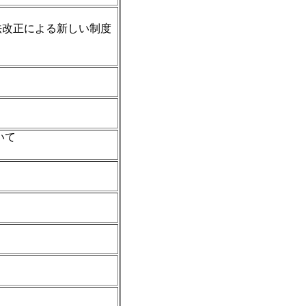
正による新しい制度
）
）
」
）
いて
）
）
）
）
）