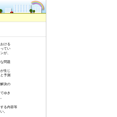
における
なってい
ョンが、
難な問題
没が生じ
いと予測
題解決の
けてゆき
す。
要する内容等
さい。