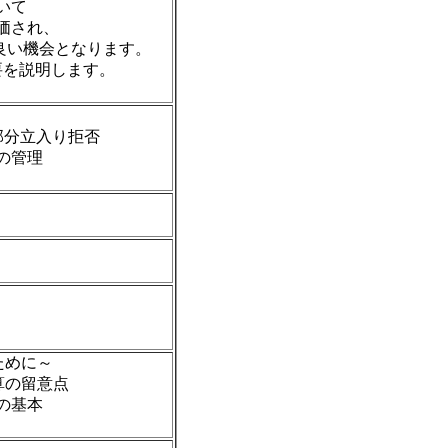
ついて
評価され、
良い機会となります。
を説明します。
）
部分立入り拒否
の管理
）
）
）
）
ために～
算の留意点
の基本
）