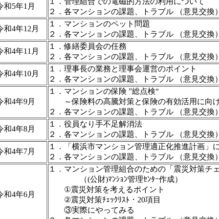
１．管理組合での電磁的方法の利用について
令和5年1月
２．各マンションの課題、トラブル （意見交換
１．マンションのペット問題
令和4年12月
２．各マンションの課題、トラブル （意見交換
１．修繕委員会の任務
令和4年11月
２．各マンションの課題、トラブル （意見交換
１．理事長の業務と理事会運営のポイント
令和4年10月
２．各マンションの課題、トラブル （意見交換
１．マンションの保険 ”総点検“
令和4年9月
～保険料の高騰対策と保険の有効活用に向
２．各マンションの課題、トラブル （意見交換
１．役員なり手不足解消法
令和4年8月
２．各マンションの課題、トラブル （意見交換
１．「横浜市マンション管理適正化推進計画」
令和4年7月
２．各マンションの課題、トラブル （意見交換
１．マンション管理組合のための「震災対策チ
（(公財)ﾏﾝｼｮﾝ管理ｾﾝﾀｰ作成）
①震災対策を考えるポイント
令和4年6月
②震災対策ﾁｪｯｸﾘｽﾄ・20項目
③実際にやってみる