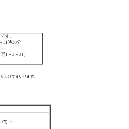
です。
11時30分
ター
3－31）
取り上げてまいります。
。
て ～
）